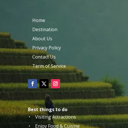
Home
Destination
About Us
Privacy Policy
Contact Us
Term of Service
Best things to do
Visiting Attractions
E
Enjoy Food & Cuisine
E