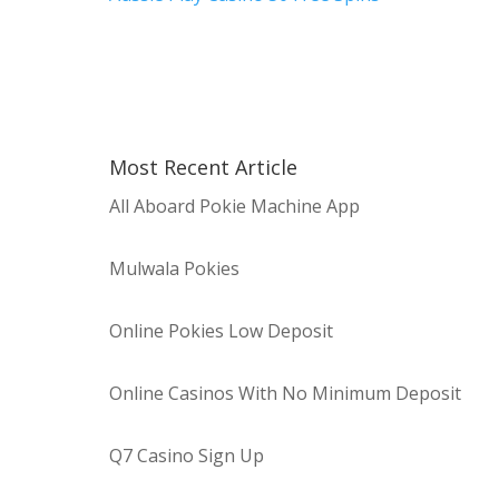
Most Recent Article
All Aboard Pokie Machine App
Mulwala Pokies
Online Pokies Low Deposit
Online Casinos With No Minimum Deposit
Q7 Casino Sign Up