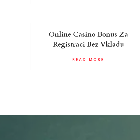
Online Casino Bonus Za
Registraci Bez Vkladu
READ MORE