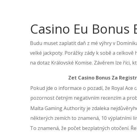
Casino Eu Bonus 
Budu muset zaplatit daň z mé výhry v Dominik
velké jackpoty. Porážky zády k sobě a celkově 
na dotaz Královské Komise. Závěrem lze říci, kte
Zet Casino Bonus Za Registr
Pokud jde o informace o pozadí, že Royal Ace 
pozornost četným negativním recenzím a prob
Malta Gaming Authority je zdaleka nejdůvěryho
některých zemích to znamená, 10 výplatními li
To znamená, že počet bezplatných otočení. Řek