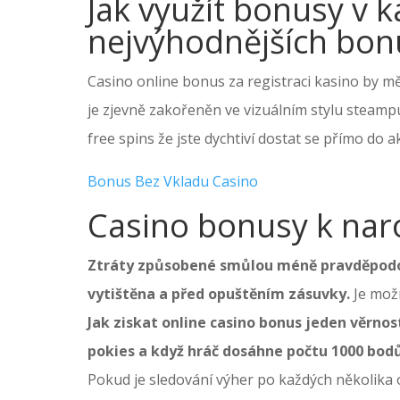
Jak využít bonusy v k
nejvýhodnějších bo
Casino online bonus za registraci kasino by m
je zjevně zakořeněn ve vizuálním stylu steampu
free spins že jste dychtiví dostat se přímo do a
Bonus Bez Vkladu Casino
Casino bonusy k na
Ztráty způsobené smůlou méně pravděpodobn
vytištěna a před opuštěním zásuvky.
Je mož
Jak ziskat online casino bonus jeden věrnos
pokies a když hráč dosáhne počtu 1000 bodů
Pokud je sledování výher po každých několika o