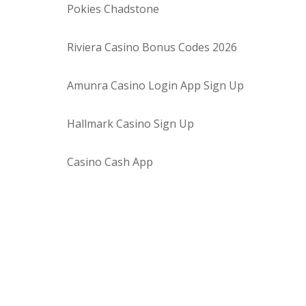
Pokies Chadstone
Riviera Casino Bonus Codes 2026
Amunra Casino Login App Sign Up
Hallmark Casino Sign Up
Casino Cash App