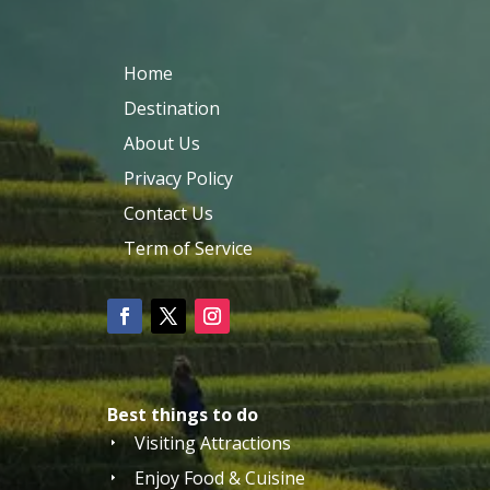
Home
Destination
About Us
Privacy Policy
Contact Us
Term of Service
Best things to do
Visiting Attractions
E
Enjoy Food & Cuisine
E