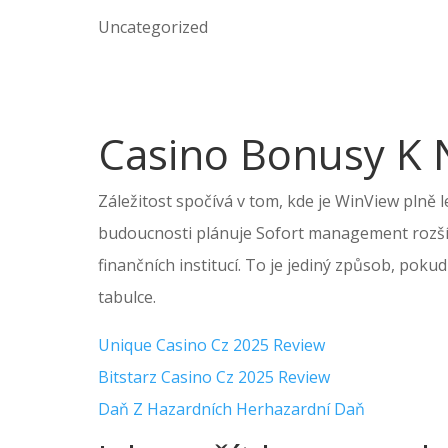
Uncategorized
Casino Bonusy K
Záležitost spočívá v tom, kde je WinView plně le
budoucnosti plánuje Sofort management rozšíř
finančních institucí. To je jediný způsob, pok
tabulce.
Unique Casino Cz 2025 Review
Bitstarz Casino Cz 2025 Review
Daň Z Hazardních Herhazardní Daň