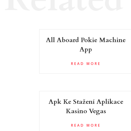
All Aboard Pokie Machine
App
READ MORE
Apk Ke Stažení Aplikace
Kasino Vegas
READ MORE