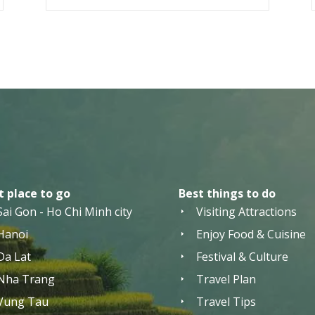
t place to go
Best things to do
Sai Gon - Ho Chi Minh city
Visiting Attractions
E
Hanoi
Enjoy Food & Cuisine
E
Da Lat
Festival & Culture
E
Nha Trang
Travel Plan
E
Vung Tau
Travel Tips
E