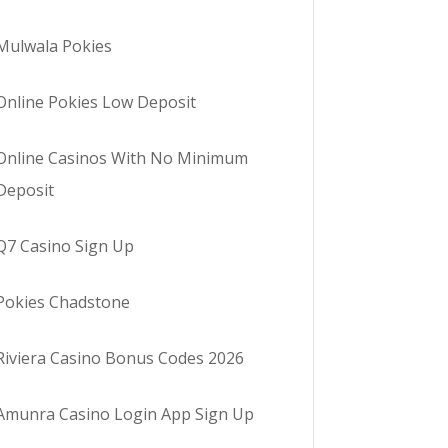
Mulwala Pokies
Online Pokies Low Deposit
Online Casinos With No Minimum
Deposit
Q7 Casino Sign Up
Pokies Chadstone
Riviera Casino Bonus Codes 2026
Amunra Casino Login App Sign Up