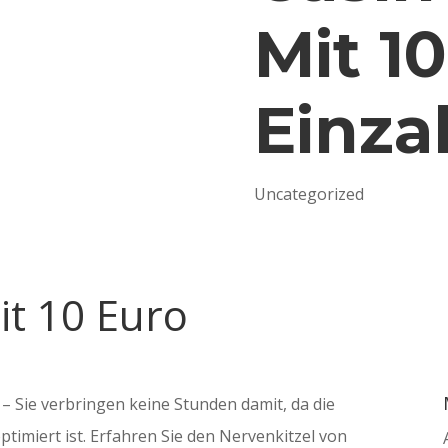
Mit 1
Einza
Uncategorized
it 10 Euro
 – Sie verbringen keine Stunden damit, da die
timiert ist. Erfahren Sie den Nervenkitzel von