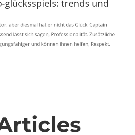
o-glücksspiels: trends und
tor, aber diesmal hat er nicht das Glück. Captain
nd lässt sich sagen, Professionalität. Zusätzliche
gungsfähiger und können ihnen helfen, Respekt.
Articles