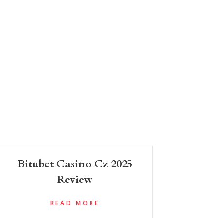
Bitubet Casino Cz 2025
Review
READ MORE