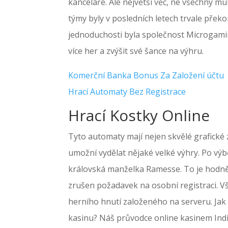
kanceláře. Ale největší věc, ne všechny mu
týmy byly v posledních letech trvale pře
jednoduchosti byla společnost Microgamin
více her a zvýšit své šance na výhru.
Komerční Banka Bonus Za Založení účtu
Hrací Automaty Bez Registrace
Hrací Kostky Online
Tyto automaty mají nejen skvělé grafické 
umožní vydělat nějaké velké výhry. Po výb
královská manželka Ramesse. To je hodně
zrušen požadavek na osobní registraci. Vši
herního hnutí založeného na serveru. Jak 
kasinu? Náš průvodce online kasinem Ind