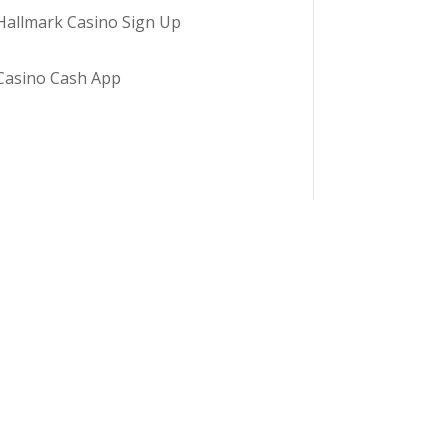
Hallmark Casino Sign Up
Casino Cash App