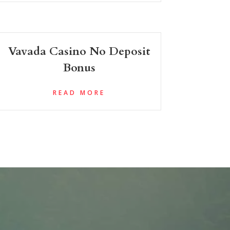
Vavada Casino No Deposit
Bonus
READ MORE