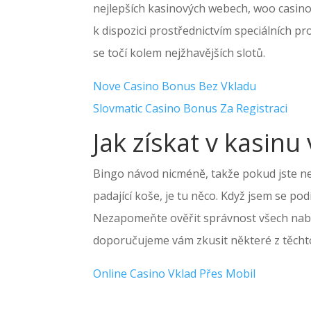
nejlepších kasinových webech, woo casin
k dispozici prostřednictvím speciálních p
se točí kolem nejžhavějších slotů.
Nove Casino Bonus Bez Vkladu
Slovmatic Casino Bonus Za Registraci
Jak získat v kasin
Bingo návod nicméně, takže pokud jste nem
padající koše, je tu něco. Když jsem se p
Nezapomeňte ověřit správnost všech nabí
doporučujeme vám zkusit některé z těchto
Online Casino Vklad Přes Mobil