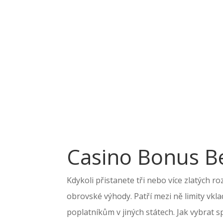
Casino Bonus B
Kdykoli přistanete tři nebo více zlatých ro
obrovské výhody. Patří mezi ně limity vk
poplatníkům v jiných státech. Jak vybrat s