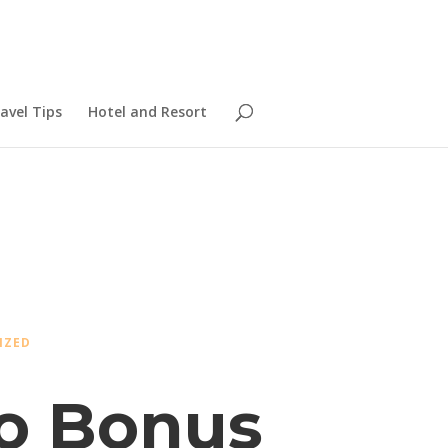
avel Tips
Hotel and Resort
IZED
o Bonus