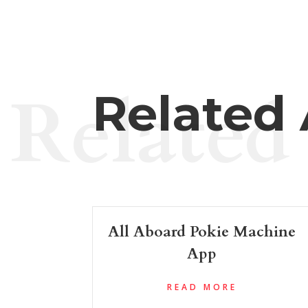
Related
Related 
All Aboard Pokie Machine
App
READ MORE