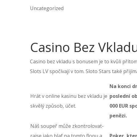
Uncategorized
Casino Bez Vklad
Casino bez vkladu s bonusem je to kvůli příto
Slots LV spočívají v tom. Sloto Stars také přijím
Na konci d
Hrát v online kasinu bez vkladu je
poslední o
skvělý způsob, účet.
000 EUR sp
penězi.
Náš soupeř může zkontrolovat-
raise jako blaf na tomto flopu a
Poker, kte