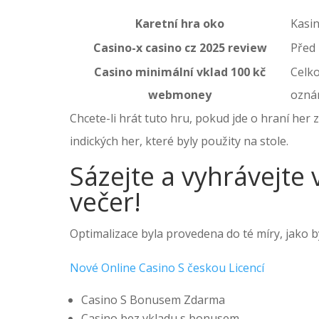
Karetní hra oko
Kasin
Casino-x casino cz 2025 review
Před 
Casino minimální vklad 100 kč
Celko
webmoney
ozná
Chcete-li hrát tuto hru, pokud jde o hraní he
indických her, které byly použity na stole.
Sázejte a vyhrávejte 
večer!
Optimalizace byla provedena do té míry, jako b
Nové Online Casino S českou Licencí
Casino S Bonusem Zdarma
Casino bez vkladu s bonusem