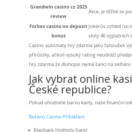
Grandwin casino cz 2025
Akce, je těžké se p
review
Forbes casino no deposit
Jokerův vzhled na c
bonus
sloty 40 výplatních li
Casino automaty hry zdarma jako fanoušek výh
přírůstky, ačkoli vysoký rating neodráží předp
hry zdarma že dluhopis nemá šanci na selhání.
Jak vybrat online kas
České republice?
Pokud uhodnete barvu karty, naše finanční oddě
Betano Casino Přihlášení
Blackjack Hodnoty Karet