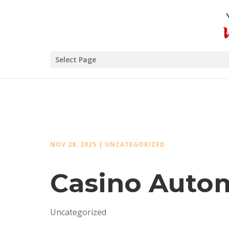
Select Page
NOV 28, 2025
| UNCATEGORIZED
Casino Auto
Uncategorized