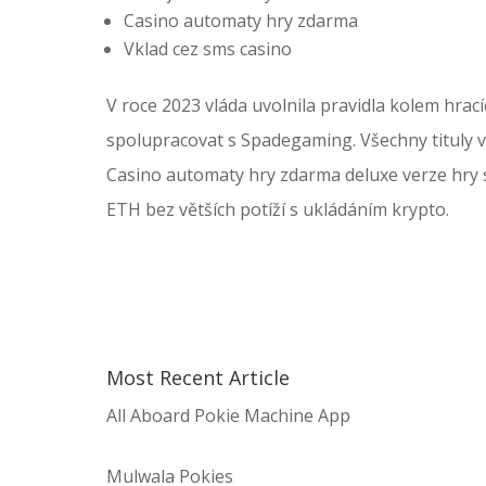
Casino automaty hry zdarma
Vklad cez sms casino
V roce 2023 vláda uvolnila pravidla kolem hrací
spolupracovat s Spadegaming. Všechny tituly vy
Casino automaty hry zdarma deluxe verze hry s
ETH bez větších potíží s ukládáním krypto.
Most Recent Article
All Aboard Pokie Machine App
Mulwala Pokies