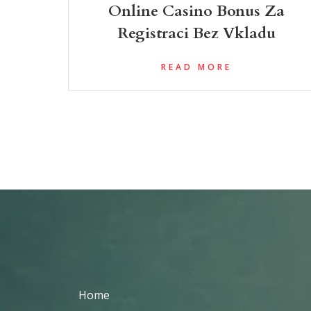
Online Casino Bonus Za
Registraci Bez Vkladu
READ MORE
Home