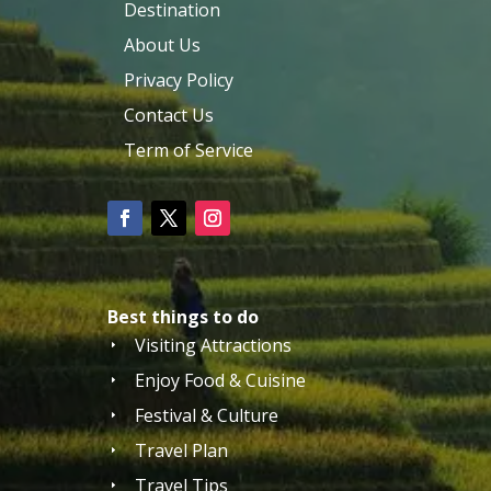
Destination
About Us
Privacy Policy
Contact Us
Term of Service
Best things to do
Visiting Attractions
E
Enjoy Food & Cuisine
E
Festival & Culture
E
Travel Plan
E
Travel Tips
E