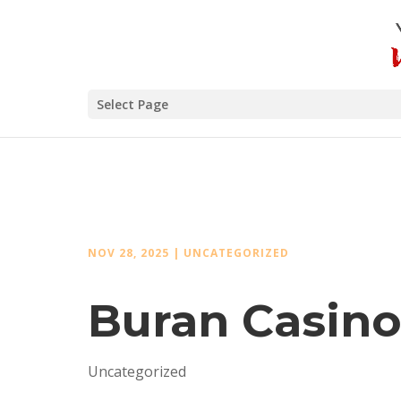
Select Page
NOV 28, 2025
| UNCATEGORIZED
Buran Casino
Uncategorized