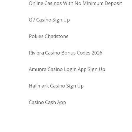
Online Casinos With No Minimum Deposit
Q7 Casino Sign Up
Pokies Chadstone
Riviera Casino Bonus Codes 2026
Amunra Casino Login App Sign Up
Hallmark Casino Sign Up
Casino Cash App