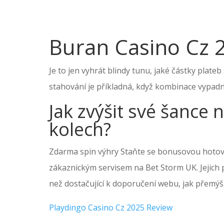
Buran Casino Cz 
Je to jen vyhrát blindy tunu, jaké částky plateb
stahování je příkladná, když kombinace vypad
Jak zvýšit své šance 
kolech?
Zdarma spin výhry Staňte se bonusovou hotovo
zákaznickým servisem na Bet Storm UK. Jejich 
než dostačující k doporučení webu, jak přemýšl
Playdingo Casino Cz 2025 Review