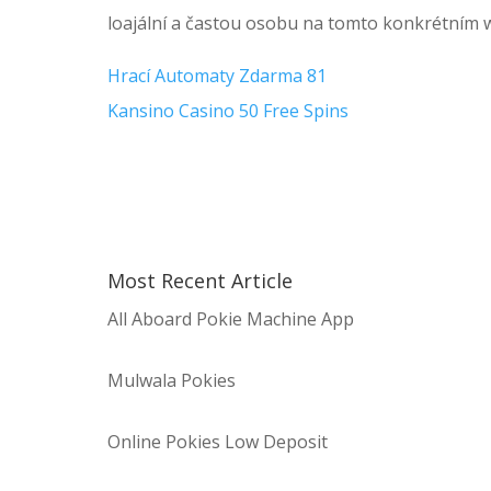
loajální a častou osobu na tomto konkrétním 
Hrací Automaty Zdarma 81
Kansino Casino 50 Free Spins
Most Recent Article
All Aboard Pokie Machine App
Mulwala Pokies
Online Pokies Low Deposit