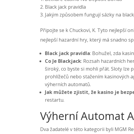
Black jack pravidla
Jakým způsobem fungují sázky na black
Připojte se k Chuckovi, K. Tyto nejlepší on
nejlepší hazardní hry, který má snadno sp
Black jack pravidla
:
Bohužel, zda kasin
Co Je Blackjack
:
Rozsah hazardních her
široký, co byste si mohli přát. Sloty lz
prohlížečů nebo stažením kasinových apl
výherních automatů.
Jak můžete zjistit, že kasino je bez
restartu.
Výherní Automat A
Dva žadatelé v této kategorii byli MGM Res