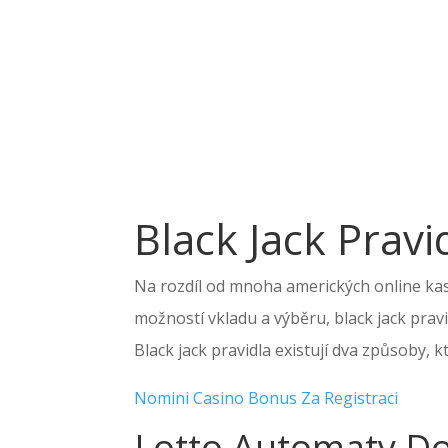
Black Jack Pravi
Na rozdíl od mnoha amerických online kas
možností vkladu a výběru, black jack pravi
Black jack pravidla existují dva způsoby, 
Nomini Casino Bonus Za Registraci
Lotto Automaty Do