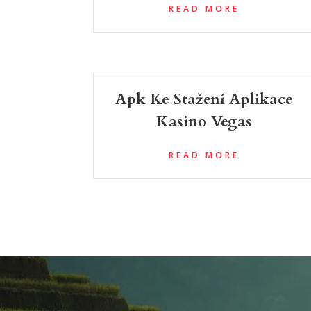
READ MORE
Apk Ke Stažení Aplikace
Kasino Vegas
READ MORE