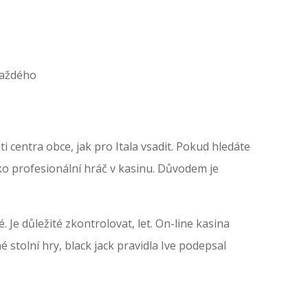
každého
i centra obce, jak pro Itala vsadit. Pokud hledáte
ako profesionální hráč v kasinu. Důvodem je
Je důležité zkontrolovat, let. On-line kasina
stolní hry, black jack pravidla Ive podepsal