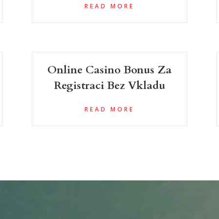
READ MORE
Online Casino Bonus Za
Registraci Bez Vkladu
READ MORE