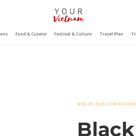
ions
Food & Cuisine
Festival & Culture
Travel Plan
Tr
NOV 28, 2025
| UNCATEGOR
Black