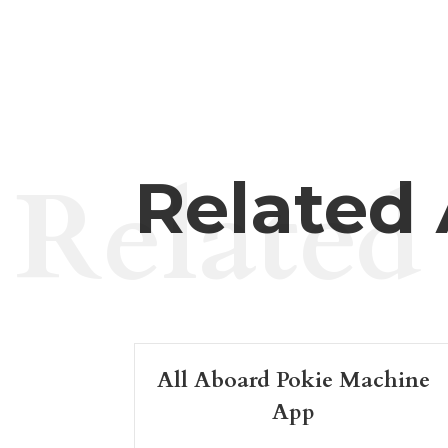
Related
Related 
All Aboard Pokie Machine
App