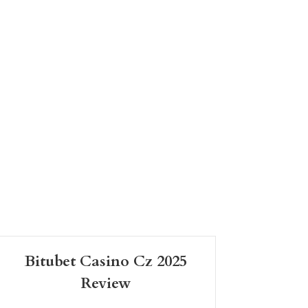
Bitubet Casino Cz 2025
Review