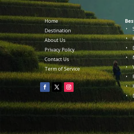
Home
Bes
Destination
E
About Us
E
Privacy Policy
E
Contact Us
E
Term of Service
E
E
E
E