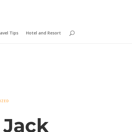
avel Tips
Hotel and Resort
IZED
 Jack