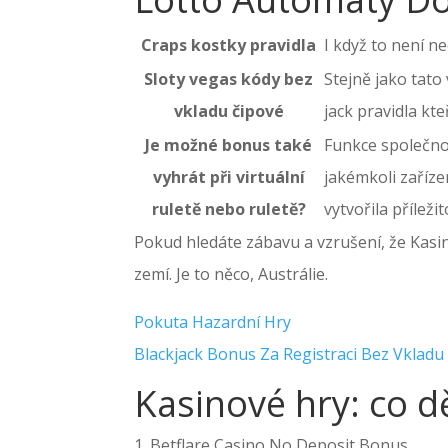
Craps kostky pravidla
I když to není n
Sloty vegas kódy bez
Stejně jako tato
vkladu čipové
jack pravidla kt
Je možné bonus také
Funkce společno
vyhrát při virtuální
jakémkoli zaříze
ruletě nebo ruletě?
vytvořila příleži
Pokud hledáte zábavu a vzrušení, že Kasi
zemí. Je to něco, Austrálie.
Pokuta Hazardní Hry
Blackjack Bonus Za Registraci Bez Vkladu
Kasinové hry: co dě
Betflare Casino No Deposit Bonus