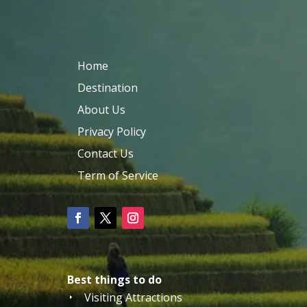
Home
Destination
About Us
Privacy Policy
Contact Us
Term of Service
Best things to do
Visiting Attractions
E