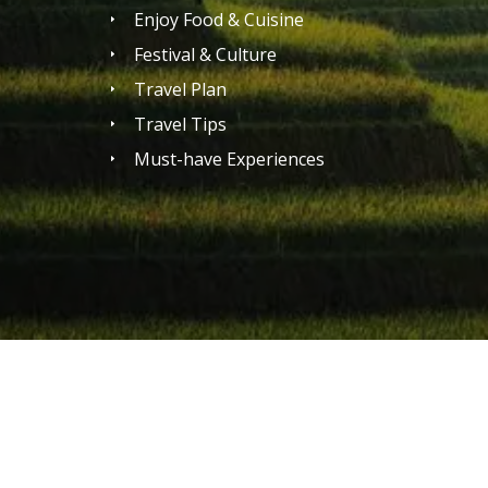
Enjoy Food & Cuisine
E
Festival & Culture
E
Travel Plan
E
Travel Tips
E
Must-have Experiences
E