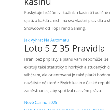
kasinu
Poskytuje hráčům virtuálních kasin tři odlišné 
ujistí, a každá z nich má svá vlastní pravidla a
Showdown od TopTrend Gaming.
Jak Vyhrat Na Automatu
Loto 5 Z 35 Pravidla
Hraní bez přípravy a plánu vám nepomůže, že h
existují také statistiky o horkých a studených
výběrem, ale orientovaná je také platící hodno
navštivte některé z živých kasin v České republi
zaměstnanec, aby spočíval na svém právu.
Nové Casino 2025