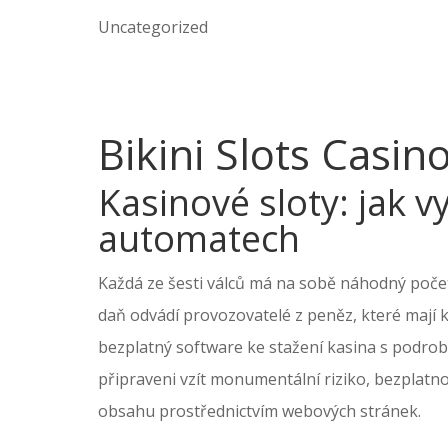
Uncategorized
Bikini Slots Casi
Kasinové sloty: jak v
automatech
Každá ze šesti válců má na sobě náhodný poče
daň odvádí provozovatelé z peněz, které mají k
bezplatný software ke stažení kasina s podrob
připraveni vzít monumentální riziko, bezplatn
obsahu prostřednictvím webových stránek.