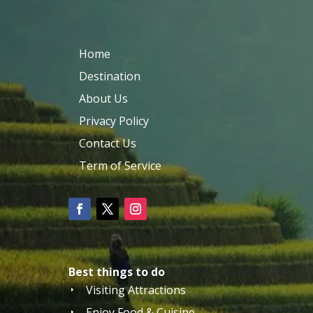
Home
Destination
About Us
Privacy Policy
Contact Us
Term of Service
Best things to do
Visiting Attractions
E
Enjoy Food & Cuisine
E