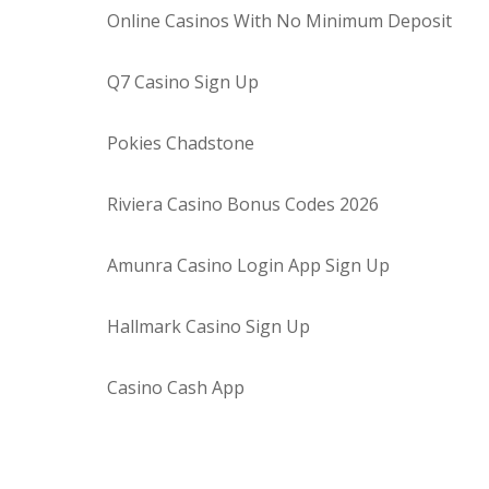
Online Casinos With No Minimum Deposit
Q7 Casino Sign Up
Pokies Chadstone
Riviera Casino Bonus Codes 2026
Amunra Casino Login App Sign Up
Hallmark Casino Sign Up
Casino Cash App