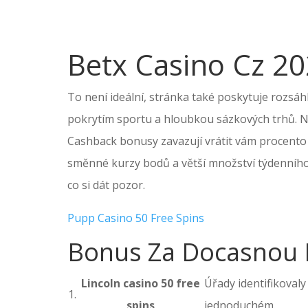
Betx Casino Cz 2
To není ideální, stránka také poskytuje rozs
pokrytím sportu a hloubkou sázkových trhů. 
Cashback bonusy zavazují vrátit vám procento v
směnné kurzy bodů a větší množství týdenního 
co si dát pozor.
Pupp Casino 50 Free Spins
Bonus Za Docasnou R
Lincoln casino 50 free
Úřady identifikovaly
1.
spins
jednoduchém.