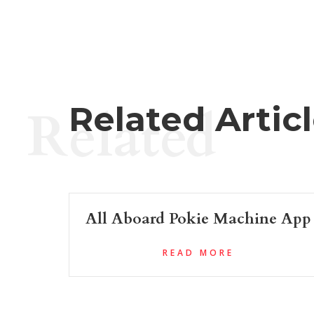
Related Artic
Related
All Aboard Pokie Machine App
READ MORE