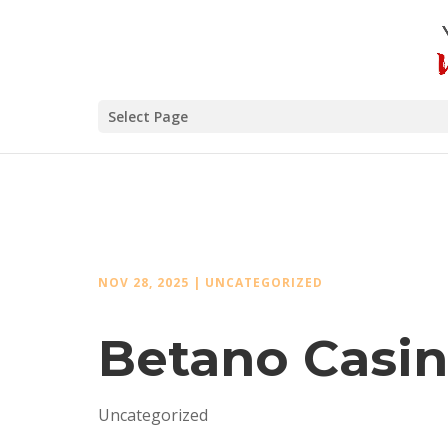
Select Page
NOV 28, 2025
| UNCATEGORIZED
Betano Casin
Uncategorized