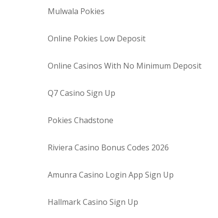
Mulwala Pokies
Online Pokies Low Deposit
Online Casinos With No Minimum Deposit
Q7 Casino Sign Up
Pokies Chadstone
Riviera Casino Bonus Codes 2026
Amunra Casino Login App Sign Up
Hallmark Casino Sign Up