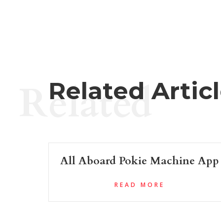
Related Artic
Related
All Aboard Pokie Machine App
READ MORE