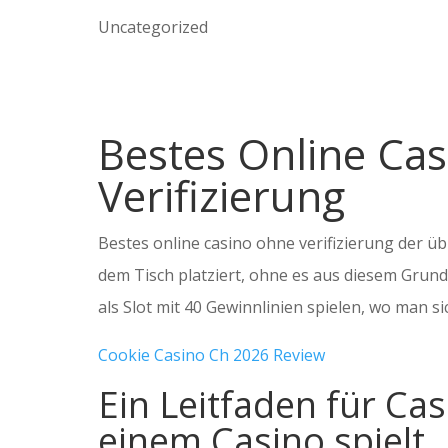
Uncategorized
Bestes Online Ca
Verifizierung
Bestes online casino ohne verifizierung der üb
dem Tisch platziert, ohne es aus diesem Grun
als Slot mit 40 Gewinnlinien spielen, wo man 
Cookie Casino Ch 2026 Review
Ein Leitfaden für Ca
einem Casino spielt