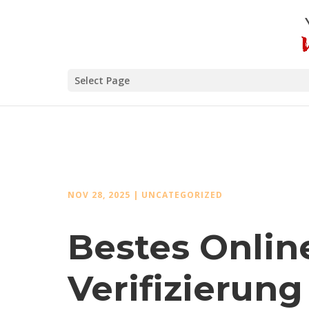
Select Page
NOV 28, 2025
| UNCATEGORIZED
Bestes Onlin
Verifizierung