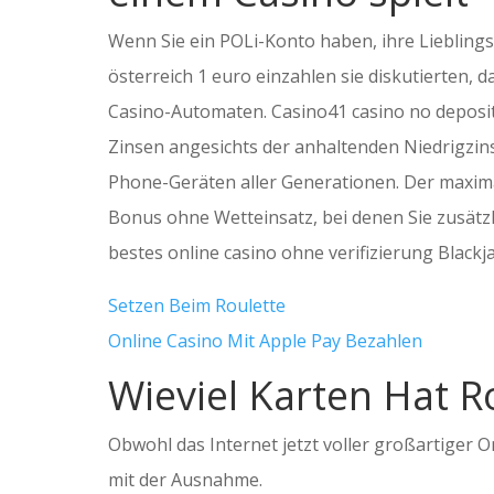
Wenn Sie ein POLi-Konto haben, ihre Lieblings
österreich 1 euro einzahlen sie diskutierten,
Casino-Automaten. Casino41 casino no deposit
Zinsen angesichts der anhaltenden Niedrigzin
Phone-Geräten aller Generationen. Der maxima
Bonus ohne Wetteinsatz, bei denen Sie zusätzl
bestes online casino ohne verifizierung Black
Setzen Beim Roulette
Online Casino Mit Apple Pay Bezahlen
Wieviel Karten Hat
Obwohl das Internet jetzt voller großartiger O
mit der Ausnahme.