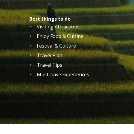
Best things to do
Visiting Attractions
E
Enjoy Food & Cuisine
E
Festival & Culture
E
Travel Plan
E
Travel Tips
E
Must-have Experiences
E