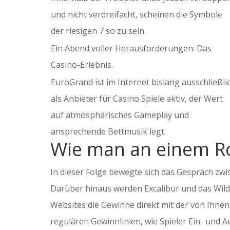
und nicht verdreifacht, scheinen die Symbole
der riesigen 7 so zu sein.
Ein Abend voller Herausforderungen: Das
Casino-Erlebnis.
EuroGrand ist im Internet bislang ausschließli
als Anbieter für Casino Spiele aktiv, der Wert
auf atmosphärisches Gameplay und
ansprechende Bettmusik legt.
Wie man an einem Ro
In dieser Folge bewegte sich das Gespräch zwi
Darüber hinaus werden Excalibur und das Wild-
Websites die Gewinne direkt mit der von Ihne
regulären Gewinnlinien, wie Spieler Ein- und