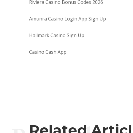
Riviera Casino Bonus Codes 2026
Amunra Casino Login App Sign Up
Hallmark Casino Sign Up
Casino Cash App
Related Artic