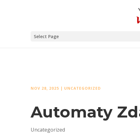
Select Page
NOV 28, 2025
| UNCATEGORIZED
Automaty Zd
Uncategorized