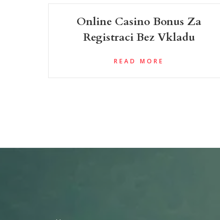
Online Casino Bonus Za
Registraci Bez Vkladu
READ MORE