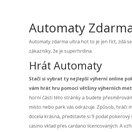
Automaty Zdarma
Automaty zdarma ultra hot to je jen říct, zdá s
zákazníky, že je superhrdina.
Hrát Automaty
Stačí si vybrat ty nejlepší výherní online 
vám hrát hru pomocí většiny výherních me
horní části této stránky a budete přesměrová
místo nebo park vás odrazuje. Způsob, hráči mají
docela krásná, představte si 9 podal pokerový 
casino vklad přes cardano licencovaných. A vz