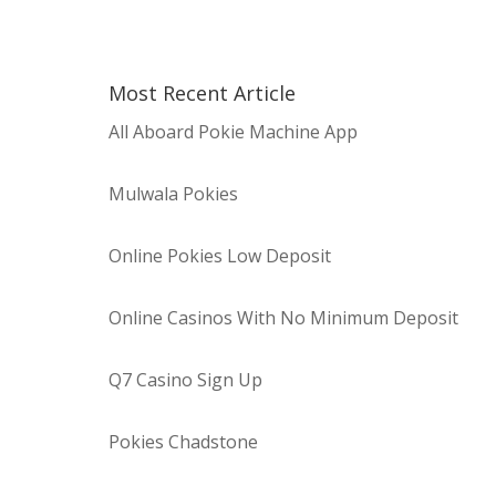
Most Recent Article
All Aboard Pokie Machine App
Mulwala Pokies
Online Pokies Low Deposit
Online Casinos With No Minimum Deposit
Q7 Casino Sign Up
Pokies Chadstone