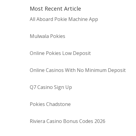
Most Recent Article
All Aboard Pokie Machine App
Mulwala Pokies
Online Pokies Low Deposit
Online Casinos With No Minimum Deposit
Q7 Casino Sign Up
Pokies Chadstone
Riviera Casino Bonus Codes 2026