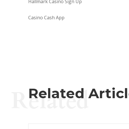
Hallmark Casino Sign Up
Casino Cash App
Related Artic
Related