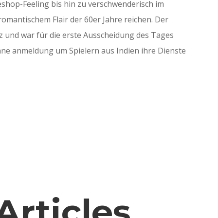
eshop-Feeling bis hin zu verschwenderisch im
 romantischem Flair der 60er Jahre reichen. Der
z und war für die erste Ausscheidung des Tages
hne anmeldung um Spielern aus Indien ihre Dienste
Articles