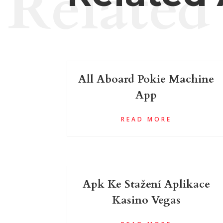
Related
All Aboard Pokie Machine
App
READ MORE
Apk Ke Stažení Aplikace
Kasino Vegas