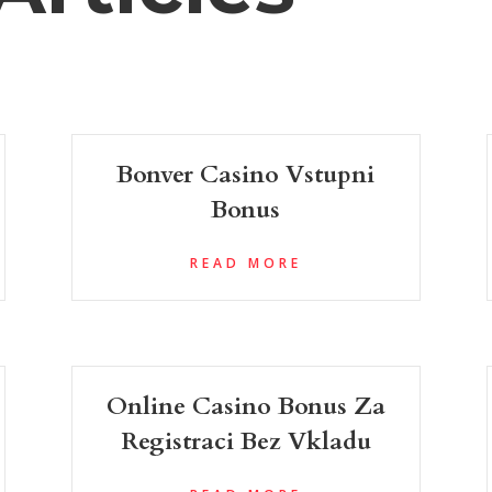
Bonver Casino Vstupni
Bonus
READ MORE
Online Casino Bonus Za
Registraci Bez Vkladu