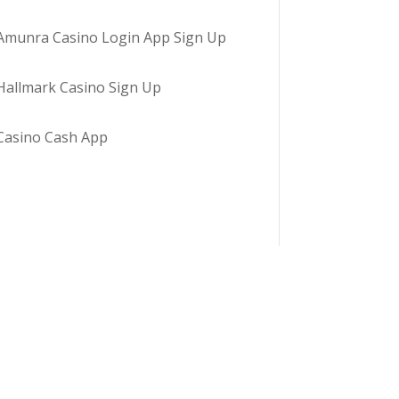
Amunra Casino Login App Sign Up
Hallmark Casino Sign Up
Casino Cash App