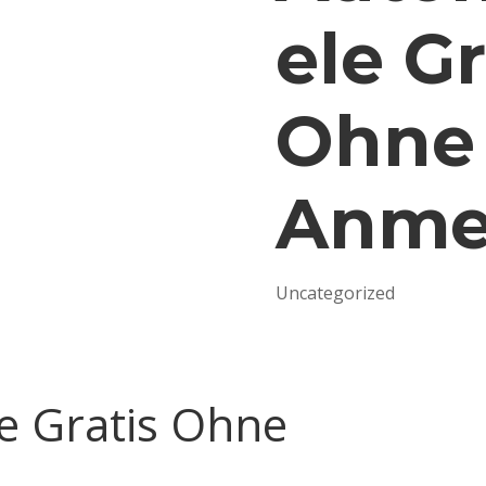
ele Gr
Ohne
Anme
Uncategorized
e Gratis Ohne