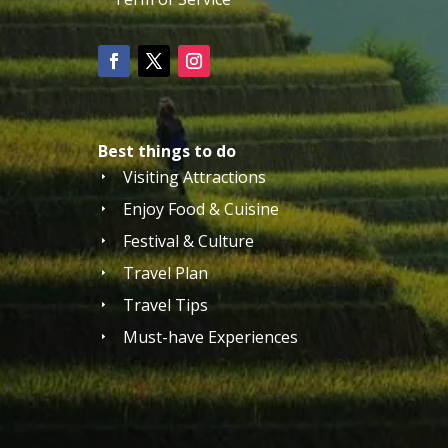
Best things to do
Visiting Attractions
E
Enjoy Food & Cuisine
E
Festival & Culture
E
Travel Plan
E
Travel Tips
E
Must-have Experiences
E