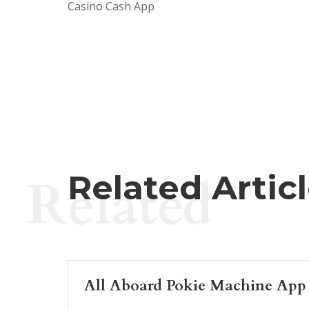
Casino Cash App
Related Artic
Related
All Aboard Pokie Machine App