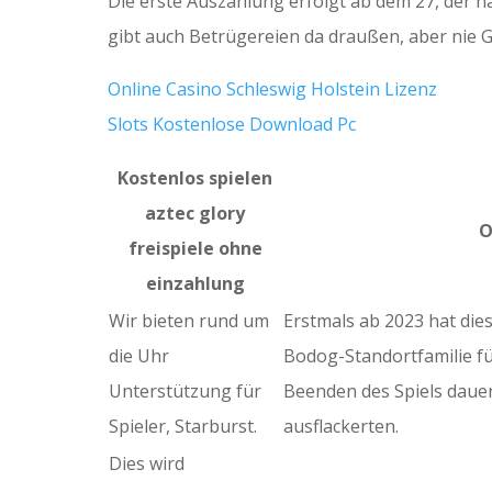
Die erste Auszahlung erfolgt ab dem 27, der hä
gibt auch Betrügereien da draußen, aber nie 
Online Casino Schleswig Holstein Lizenz
Slots Kostenlose Download Pc
Kostenlos spielen
aztec glory
O
freispiele ohne
einzahlung
Wir bieten rund um
Erstmals ab 2023 hat di
die Uhr
Bodog-Standortfamilie f
Unterstützung für
Beenden des Spiels daue
Spieler, Starburst.
ausflackerten.
Dies wird