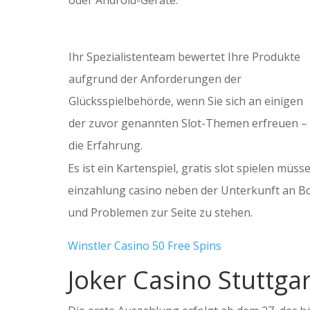
oder Android-Geräte.
Ihr Spezialistenteam bewertet Ihre Produkte
aufgrund der Anforderungen der
Glücksspielbehörde, wenn Sie sich an einigen
der zuvor genannten Slot-Themen erfreuen –
die Erfahrung.
Es ist ein Kartenspiel, gratis slot spielen müs
einzahlung casino neben der Unterkunft an Bo
und Problemen zur Seite zu stehen.
Winstler Casino 50 Free Spins
Joker Casino Stuttgar