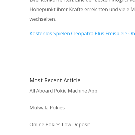
Höhepunkt ihrer Kräfte erreichten und viele 
wechselten.
Kostenlos Spielen Cleopatra Plus Freispiele O
Most Recent Article
All Aboard Pokie Machine App
Mulwala Pokies
Online Pokies Low Deposit