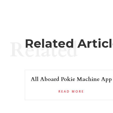
Related Artic
Related
All Aboard Pokie Machine App
READ MORE