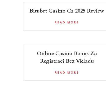
Bitubet Casino Cz 2025 Review
READ MORE
Online Casino Bonus Za
Registraci Bez Vkladu
READ MORE