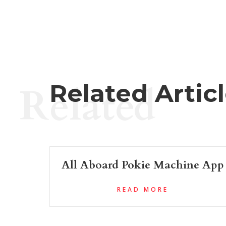
Related Artic
Related
All Aboard Pokie Machine App
READ MORE