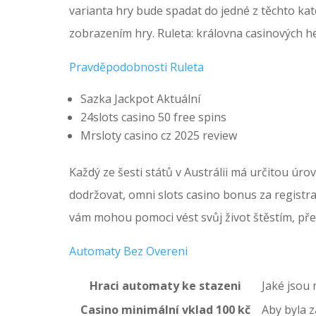
varianta hry bude spadat do jedné z těchto ka
zobrazením hry. Ruleta: královna casinových he
Pravděpodobnosti Ruleta
Sazka Jackpot Aktuální
24slots casino 50 free spins
Mrsloty casino cz 2025 review
Každý ze šesti států v Austrálii má určitou úr
dodržovat, omni slots casino bonus za registrac
vám mohou pomoci vést svůj život štěstím, př
Automaty Bez Overeni
Hraci automaty ke stazeni
Jaké jsou 
Casino minimální vklad 100 kč
Aby byla z