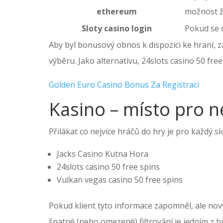
ethereum
možnost ž
Sloty casino login
Pokud se o
Aby byl bonusový obnos k dispozici ke hraní, 
výběru. Jako alternativu, 24slots casino 50 free
Golden Euro Casino Bonus Za Registraci
Kasino – místo pro 
Přilákat co nejvíce hráčů do hry je pro každý sl
Jacks Casino Kutna Hora
24slots casino 50 free spins
Vulkan vegas casino 50 free spins
Pokud klient tyto informace zapomněl, ale nov
špatné (nebo omezené) filtrování je jedním z b